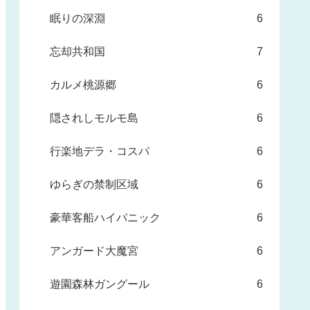
眠りの深淵
6
忘却共和国
7
カルメ桃源郷
6
隠されしモルモ島
6
行楽地デラ・コスパ
6
ゆらぎの禁制区域
6
豪華客船ハイパニック
6
アンガード大魔宮
6
遊園森林ガングール
6