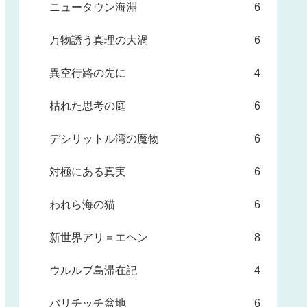
ニュータウン海淵
6
万物誘う真理の大渦
6
異空行路の先に
4
枯れた思考の庭
6
デシリットル湾の魔物
6
対極にある真実
6
われら海の猫
6
新世界アリ＝エヘン
8
ウルルブ島滞在記
4
バリチッチ盆地
6