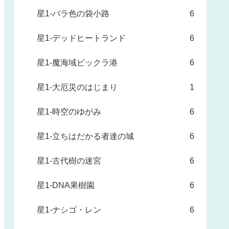
星1-バラ色の袋小路
6
星1-デッドヒートランド
6
星1-魔海域ビックラ港
6
星1-大厄災のはじまり
1
星1-時空のゆがみ
6
星1-立ちはだかる者達の城
6
星1-古代樹の迷宮
6
星1-DNA果樹園
6
星1-ナシゴ・レン
6