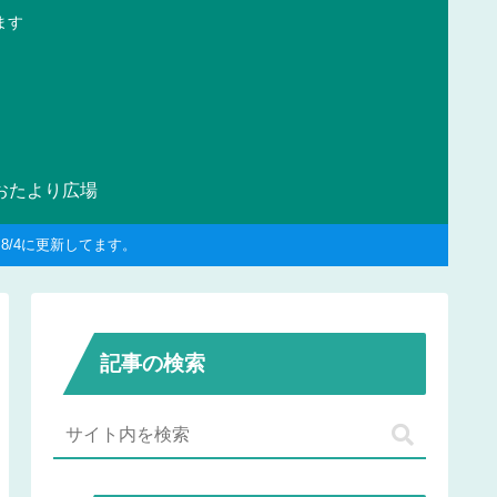
ます
おたより広場
/4に更新してます。
記事の検索