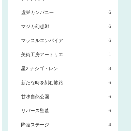
虚栄カンパニー
6
マジカ幻想郷
6
マッスルエンパイア
6
美術工房アートリエ
1
星2-ナシゴ・レン
3
新たな時を刻む旅路
6
甘味自然公園
6
リバース聖墓
6
降臨ステージ
4