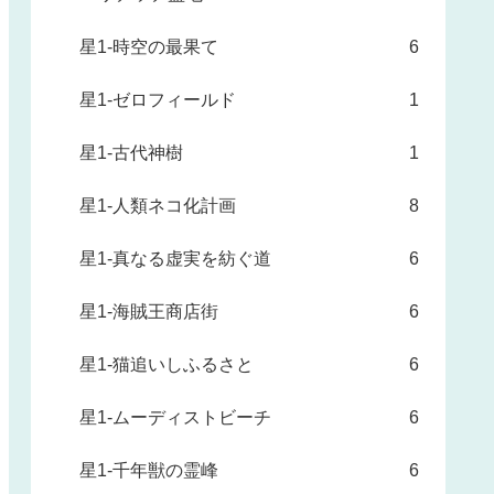
星1-時空の最果て
6
星1-ゼロフィールド
1
星1-古代神樹
1
星1-人類ネコ化計画
8
星1-真なる虚実を紡ぐ道
6
星1-海賊王商店街
6
星1-猫追いしふるさと
6
星1-ムーディストビーチ
6
星1-千年獣の霊峰
6