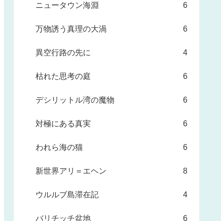
ニュータウン海淵
6
万物誘う真理の大渦
6
異空行路の先に
4
枯れた思考の庭
6
デシリットル湾の魔物
6
対極にある真実
6
われら海の猫
6
新世界アリ＝エヘン
8
ウルルブ島滞在記
4
バリチッチ盆地
6