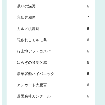
眠りの深淵
6
忘却共和国
7
カルメ桃源郷
6
隠されしモルモ島
6
行楽地デラ・コスパ
6
ゆらぎの禁制区域
6
豪華客船ハイパニック
6
アンガード大魔宮
6
遊園森林ガングール
6