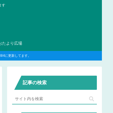
ます
おたより広場
/4に更新してます。
記事の検索