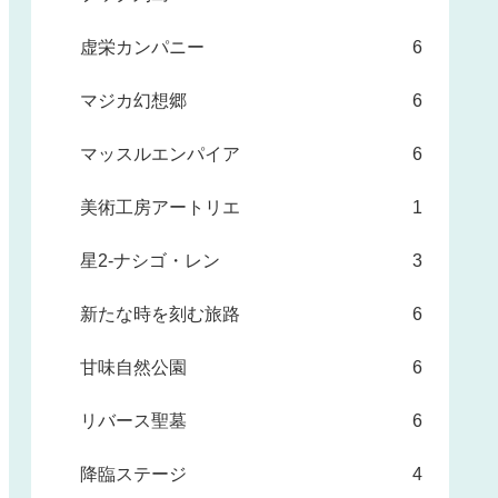
虚栄カンパニー
6
マジカ幻想郷
6
マッスルエンパイア
6
美術工房アートリエ
1
星2-ナシゴ・レン
3
新たな時を刻む旅路
6
甘味自然公園
6
リバース聖墓
6
降臨ステージ
4