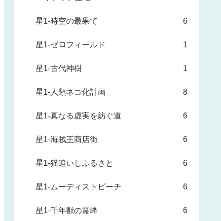
星1-時空の最果て
6
星1-ゼロフィールド
1
星1-古代神樹
1
星1-人類ネコ化計画
8
星1-真なる虚実を紡ぐ道
6
星1-海賊王商店街
6
星1-猫追いしふるさと
6
星1-ムーディストビーチ
6
星1-千年獣の霊峰
6