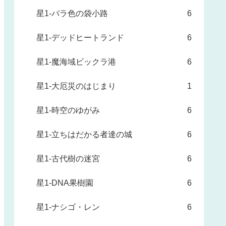
星1-バラ色の袋小路
6
星1-デッドヒートランド
6
星1-魔海域ビックラ港
6
星1-大厄災のはじまり
1
星1-時空のゆがみ
6
星1-立ちはだかる者達の城
6
星1-古代樹の迷宮
6
星1-DNA果樹園
6
星1-ナシゴ・レン
6