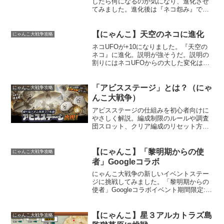
したら何になるのか気になり、進化させ
てみました。進化後は『ネコ怨み』で
す。歪んでしまったか。ネコ課長とかネ
コ社長ではないんですね…攻撃が面白い
ですね。範囲攻撃です。何度も見ると何
【にゃんこ】天空のネコに進化
にゃんこ大戦争攻略
だが切なくなります。
ネコUFOが+10になりました。『天空の
ネコ』に進化。説明が強そうだ。説明の
割りにはネコUFOからの大した変化はな
し。派手にビームを撃って欲しかった
（笑）最近経験値を稼ぐステージがなく
なってきてモチベ下がりまくりです。第
「アビスステージ」とは？（にゃ
にゃんこ大戦争攻略
一章から三章では、も...
んこ大戦争）
アビスステージの仕組みを初心者向けに
やさしく解説。編成制限のルールや調査
団スロット、クリア編成のリセット方
法、回数報酬の注意点まで分かりやすく
まとめました。
【にゃんこ】「黎明期からの使
にゃんこ大戦争攻略
者」Googleコラボ
にゃんこ大戦争の新しいイベントステー
ジに挑戦してみました。「黎明期からの
使者」Googleコラボイベント期間限定:
12月26日(11:00)～1月6日(23:59) までこ
のステージは全部で８ステージありまし
た。結構多いですね。『アーキテ...
【にゃんこ】星３アルカトラズ島
にゃんこ大戦争攻略