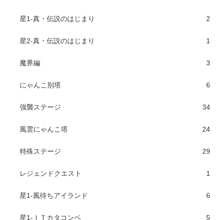
星1-真・伝説のはじまり
2
星2-真・伝説のはじまり
1
魔界編
3
にゃんこ別塔
6
強襲ステージ
34
風雲にゃんこ塔
24
特殊ステージ
29
レジェンドクエスト
1
星1-風待ちアイランド
6
星1-ＩＴカタコンベ
5