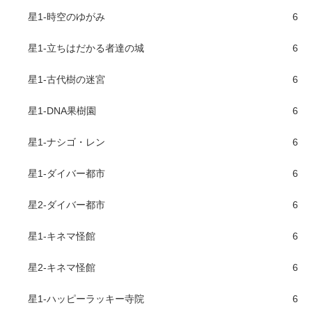
星1-時空のゆがみ
6
星1-立ちはだかる者達の城
6
星1-古代樹の迷宮
6
星1-DNA果樹園
6
星1-ナシゴ・レン
6
星1-ダイバー都市
6
星2-ダイバー都市
6
星1-キネマ怪館
6
星2-キネマ怪館
6
星1-ハッピーラッキー寺院
6