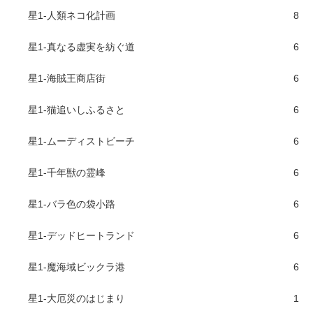
星1-人類ネコ化計画
8
星1-真なる虚実を紡ぐ道
6
星1-海賊王商店街
6
星1-猫追いしふるさと
6
星1-ムーディストビーチ
6
星1-千年獣の霊峰
6
星1-バラ色の袋小路
6
星1-デッドヒートランド
6
星1-魔海域ビックラ港
6
星1-大厄災のはじまり
1