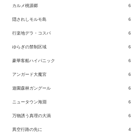
カルメ桃源郷
6
隠されしモルモ島
6
行楽地デラ・コスパ
6
ゆらぎの禁制区域
6
豪華客船ハイパニック
6
アンガード大魔宮
6
遊園森林ガングール
6
ニュータウン海淵
6
万物誘う真理の大渦
6
異空行路の先に
4