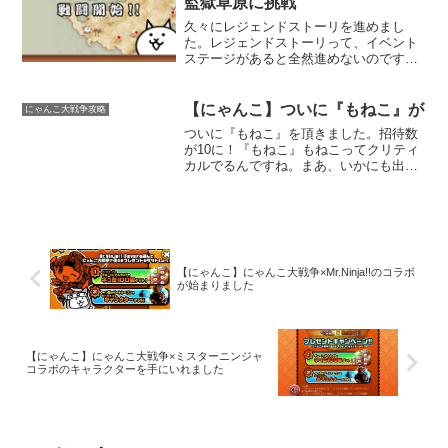
監獄草原に挑戦
久々にレジェンドストーリを進めまし
た。レジェンドストーリって、イベント
ステージがあると全然進めないのです。
統率もうちょっと早く回復しないもんで
すかね。本日挑戦したのは、アルカトラ
ズ島監獄草原です。このステージ、敵の
【にゃんこ】ついに『もねこ』が
にゃんこ大戦争攻略
攻撃はシンプルなのにやたら...
ついに『もねこ』を頂きました。招待数
が10に！『もねこ』もねこってクリティ
カルでるんですね。まあ、いかにも出し
そうな感じはしますけど（笑）もねこを
進化させると『スターもねこ』に。今で
はにゃんこ大戦争にも女性キャラが増え
ましたが『もねこ』はに...
【にゃんこ】にゃんこ大戦争×Mr.Ninja!!のコラボ
が始まりました
【にゃんこ】にゃんこ大戦争×ミスターニンジャ
コラボのキャラクターを手にいれました