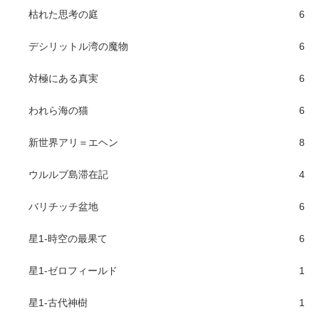
枯れた思考の庭
6
デシリットル湾の魔物
6
対極にある真実
6
われら海の猫
6
新世界アリ＝エヘン
8
ウルルブ島滞在記
4
バリチッチ盆地
6
星1-時空の最果て
6
星1-ゼロフィールド
1
星1-古代神樹
1