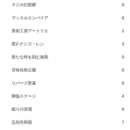
マジカ幻想郷
6
マッスルエンパイア
6
美術工房アートリエ
1
星2-ナシゴ・レン
3
新たな時を刻む旅路
6
甘味自然公園
6
リバース聖墓
6
降臨ステージ
4
眠りの深淵
6
忘却共和国
7