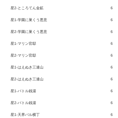
星2-ところてん金鉱
6
星1-学園に巣くう悪意
6
星2-学園に巣くう悪意
6
星1-マリン官邸
6
星2-マリン官邸
6
星1-はえぬき三連山
6
星2-はえぬき三連山
6
星1-バトル銭湯
6
星2-バトル銭湯
6
星1-天界バル横丁
6