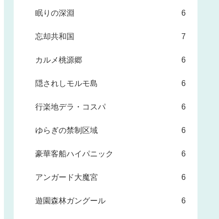
眠りの深淵
6
忘却共和国
7
カルメ桃源郷
6
隠されしモルモ島
6
行楽地デラ・コスパ
6
ゆらぎの禁制区域
6
豪華客船ハイパニック
6
アンガード大魔宮
6
遊園森林ガングール
6