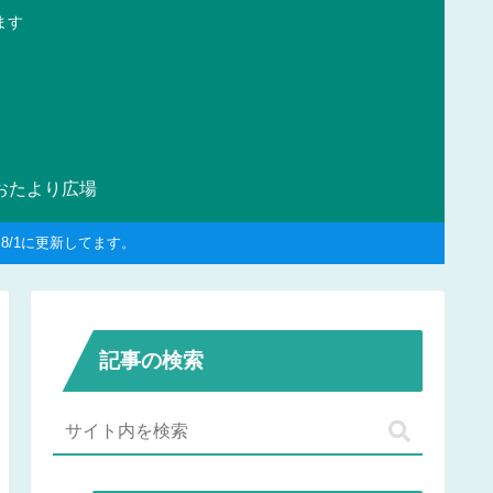
ます
おたより広場
/1に更新してます。
記事の検索