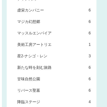
虚栄カンパニー
6
マジカ幻想郷
6
マッスルエンパイア
6
美術工房アートリエ
1
星2-ナシゴ・レン
3
新たな時を刻む旅路
6
甘味自然公園
6
リバース聖墓
6
降臨ステージ
4