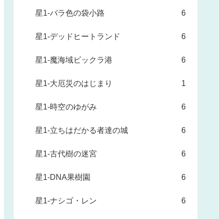
星1-バラ色の袋小路
6
星1-デッドヒートランド
6
星1-魔海域ビックラ港
6
星1-大厄災のはじまり
1
星1-時空のゆがみ
6
星1-立ちはだかる者達の城
6
星1-古代樹の迷宮
6
星1-DNA果樹園
6
星1-ナシゴ・レン
6