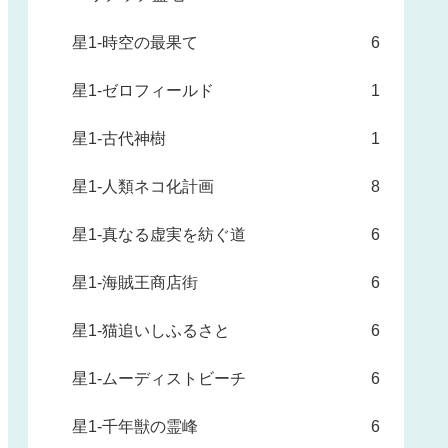
星1-時空の最果て
6
星1-ゼロフィールド
1
星1-古代神樹
1
星1-人類ネコ化計画
8
星1-真なる虚実を紡ぐ道
6
星1-海賊王商店街
6
星1-猫追いしふるさと
6
星1-ムーディストビーチ
6
星1-千年獣の霊峰
6