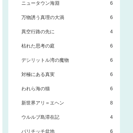
ニュータウン海淵
6
万物誘う真理の大渦
6
異空行路の先に
4
枯れた思考の庭
6
デシリットル湾の魔物
6
対極にある真実
6
われら海の猫
6
新世界アリ＝エヘン
8
ウルルブ島滞在記
4
バリチッチ盆地
6