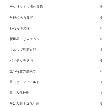
デシリットル湾の魔物
6
対極にある真実
6
われら海の猫
6
新世界アリ＝エヘン
8
ウルルブ島滞在記
4
バリチッチ盆地
6
星1-時空の最果て
6
星1-ゼロフィールド
1
星1-古代神樹
1
星1-人類ネコ化計画
8