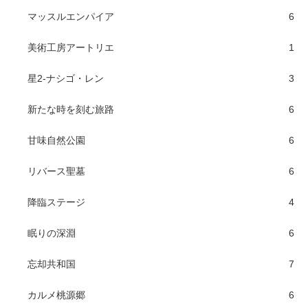
マッスルエンパイア
6
美術工房アートリエ
1
星2-ナシゴ・レン
3
新たな時を刻む旅路
6
甘味自然公園
6
リバース聖墓
6
降臨ステージ
4
眠りの深淵
6
忘却共和国
7
カルメ桃源郷
6