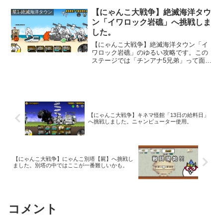
ジがあった気がします。このステージ
は、メタルと天使が敵として出てきます
【にゃんこ大戦争】絶滅海洋タウ
星1-絶滅海洋タウン
が、「メタルサイボーグ」と「天使ドー
ン「イワロック岩礁」へ挑戦しま
ヴエル」のタッグが厄介です。ここは
した。
「ネコボン」をケチって挑戦したので、
「ニャンピューター」でクリアしたら凄
【にゃんこ大戦争】絶滅海洋タウン「イ
く時間が掛かりました。「ネコボン」使
ワロック岩礁」のゆるい攻略です。この
うと凄く楽になっちゃうステージです。
ステージでは「チンアナ5兄弟」って面白
い名前の敵が出てきます。さらに、こい
つは遠くに敵を飛ばすワープではなく
て、近くに敵を呼び寄せる珍しいワープ
を使います。
【にゃんこ大戦争】キネマ怪館「13日の給料日」
へ挑戦しました。ニャンピューター使用。
【にゃんこ大戦争】にゃんこ別塔【屍】へ挑戦し
ました。別塔の中ではここが一番難しいかも。
コメント