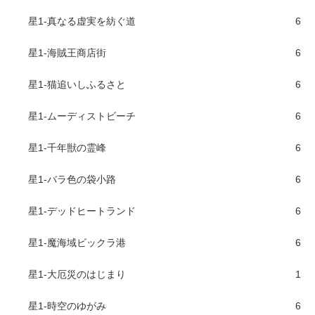
星1-真なる虚実を紡ぐ道
6
星1-海賊王商店街
6
星1-猫追いしふるさと
6
星1-ムーディストビーチ
6
星1-千年獣の霊峰
6
星1-バラ色の袋小路
6
星1-デッドヒートランド
6
星1-魔海域ビックラ港
6
星1-大厄災のはじまり
1
星1-時空のゆがみ
6