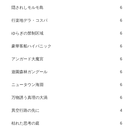
隠されしモルモ島
6
行楽地デラ・コスパ
6
ゆらぎの禁制区域
6
豪華客船ハイパニック
6
アンガード大魔宮
6
遊園森林ガングール
6
ニュータウン海淵
6
万物誘う真理の大渦
6
異空行路の先に
4
枯れた思考の庭
6