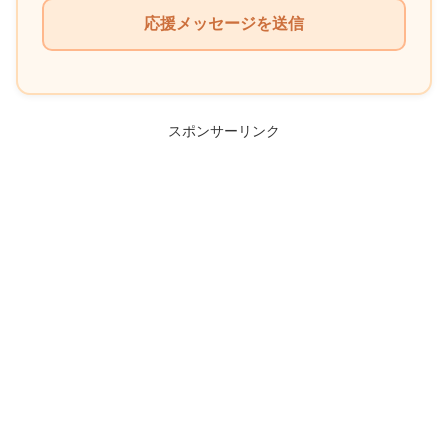
の
フ
ィ
ー
ル
スポンサーリンク
ド
は
空
の
ま
ま
に
し
て
く
だ
さ
い