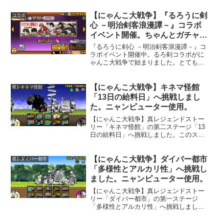
す。呪い砲の当たらない自分の城付近で
戦うと少し有利に戦えます。敵は赤い敵
【にゃんこ大戦争】『るろうに剣
コラボ
ばかりです。
心 －明治剣客浪漫譚－』コラボ
イベント開催。ちゃんとガチャも
あるコラボ。
『るろうに剣心 －明治剣客浪漫譚－』コ
ラボイベント開催中。るろ剣コラボがに
ゃんこ大戦争で始まりました。とても懐
かしいですね。にゃんこ大戦争と「るろ
うに剣心」のコラボは今回が初です。
【にゃんこ大戦争】キネマ怪館
星1-キネマ怪館
「13日の給料日」へ挑戦しまし
た。ニャンピューター使用。
【にゃんこ大戦争】真レジェンドストー
リー「キネマ怪館」の第二ステージ「13
日の給料日」へ挑戦しました。このステ
ージは、一つ前のステージと同じく、敵
城が呪い砲を撃ってきます。敵城が呪い
砲を撃ってくる場合、呪い砲の当たらな
【にゃんこ大戦争】ダイバー都市
星1-ダイバー都市
いところで戦うと有利に戦えますが、こ
「多様性とアルカリ性」へ挑戦し
のステージでは遠距離攻撃をしてくる
ました。ニャンピューター使用。
「タッちゃん」が出てきます。なので、
自分の城付近で戦うと不利に。なかなか
【にゃんこ大戦争】真レジェンドストー
難しいステージでした。
リー「ダイバー都市」の第一ステージ
「多様性とアルカリ性」へ挑戦しまし
た。何か過去に似たような名前のステー