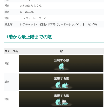
7階
おかめはちもく×1
8階
XP+750,000
9階
トレジャーレーダー×1
最上階
レアチケット×1 初回クリア時（リーダーシップ×1、ネコカン30）
1階から最上階までの敵
ステージ名
敵
1階
2階
3階