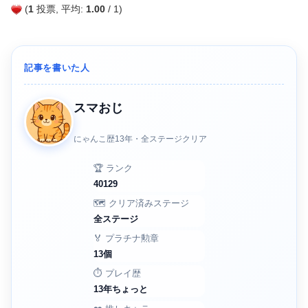
(
1
投票, 平均:
1.00
/ 1)
記事を書いた人
スマおじ
にゃんこ歴13年・全ステージクリア
🏆 ランク
40129
🗺️ クリア済みステージ
全ステージ
🏅 プラチナ勲章
13個
⏱️ プレイ歴
13年ちょっと