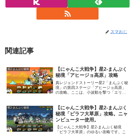
スマおじ
関連記事
【にゃんこ大戦争】星2-まんぷく
星2-まんぷく秘境
秘境「アヒージョ高原」攻略
真レジェンドストーリー星2「まんぷく秘
境」の第四ステージ「アヒージョ高原」
の攻略。ここは、小波動を撃つ「エリザ
ベス56世」が3体出てきます。波動に強い
キャラは結構増えていますから、3体居て
も楽勝かなと思ったのですが、なんだか
【にゃんこ大戦争】星2-まんぷく
星2-まんぷく秘境
「エリザベス56世」から受けるダメージ
秘境「ピラフ大草原」攻略。ニャ
が凄く痛いんです。何度か敗北してしま
ンピューター使用。
ったので、エイリアンに強い超激レアを
使いクリアしました。「エレメンタルピ
【にゃんこ大戦争】星2-まんぷく秘境
クシーズ」の誰かが居れば楽勝です。波
「ピラフ大草原」のゆるい攻略です。こ