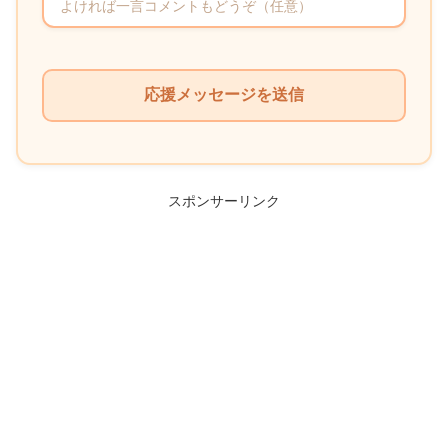
こ
の
フ
ィ
ー
ル
スポンサーリンク
ド
は
空
の
ま
ま
に
し
て
く