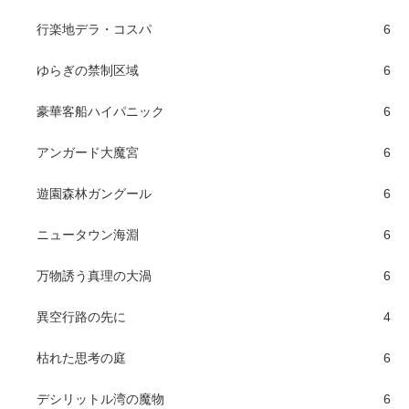
行楽地デラ・コスパ
6
ゆらぎの禁制区域
6
豪華客船ハイパニック
6
アンガード大魔宮
6
遊園森林ガングール
6
ニュータウン海淵
6
万物誘う真理の大渦
6
異空行路の先に
4
枯れた思考の庭
6
デシリットル湾の魔物
6