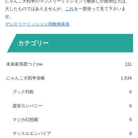
にゃんこ大戦争のマンスリーミッションで敵探しが面倒な方は、
大したものではありませんが、
これ
を一度使って見て下さいま
せ。
マンスリーミッション用敵検索表
カテゴリー
未来家系図つぐme
111
にゃんこ大戦争攻略
1,534
ブック列島
6
虚栄カンパニー
6
マジカ幻想郷
6
マッスルエンパイア
6