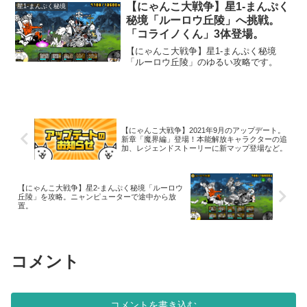
代のわんこ」が出てきます。「ニャンピ
【にゃんこ大戦争】星1-まんぷく
星1-まんぷく秘境
ューター」を使ってクリアしようと思っ
秘境「ルーロウ丘陵」へ挑戦。
たのですが、「超メタルカバちゃん」が
「コライノくん」3体登場。
出てくるのが早いので諦めました。久々
に手動操作で挑戦です。
【にゃんこ大戦争】星1-まんぷく秘境
「ルーロウ丘陵」のゆるい攻略です。
【にゃんこ大戦争】2021年9月のアップデート。
新章「魔界編」登場！本能解放キャラクターの追
加、レジェンドストーリーに新マップ登場など。
【にゃんこ大戦争】星2-まんぷく秘境「ルーロウ
丘陵」を攻略。ニャンピューターで途中から放
置。
コメント
コメントを書き込む