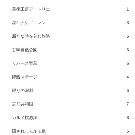
美術工房アートリエ
1
星2-ナシゴ・レン
3
新たな時を刻む旅路
6
甘味自然公園
6
リバース聖墓
6
降臨ステージ
4
眠りの深淵
6
忘却共和国
7
カルメ桃源郷
6
隠されしモルモ島
6