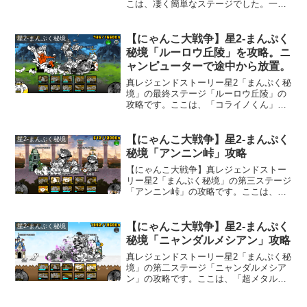
動打消しキャラも使って攻めれば、難易
こは、凄く簡単なステージでした。一つ
度が一気に下がります。
前のステージが難し過ぎるんでしょう
ね。適当に攻めているだけでも楽にクリ
ア出来てしまいますが、「ニャンピュー
【にゃんこ大戦争】星2-まんぷく
星2-まんぷく秘境
ター」を使ってクリアしています。クリ
秘境「ルーロウ丘陵」を攻略。ニ
アすると、アンモナイトが良くでるの
ャンピューターで途中から放置。
で、私のお気に入りのステージです。
真レジェンドストーリー星2「まんぷく秘
境」の最終ステージ「ルーロウ丘陵」の
攻略です。ここは、「コライノくん」が3
体も出てくるステージです。星１に挑戦
したときは、なんて凶悪なステージなん
だと思いましたが、今回は、真レジェン
【にゃんこ大戦争】星2-まんぷく
星2-まんぷく秘境
ドステージを随分と進めてから挑戦して
秘境「アンニン峠」攻略
いるので、全く苦労せず倒せました。
【にゃんこ大戦争】真レジェンドストー
リー星2「まんぷく秘境」の第三ステージ
「アンニン峠」の攻略です。ここは、
「コライノくん」が1体だけ出てくるちょ
っと変わったステージです。
【にゃんこ大戦争】星2-まんぷく
星2-まんぷく秘境
秘境「ニャンダルメシアン」攻略
真レジェンドストーリー星2「まんぷく秘
境」の第二ステージ「ニャンダルメシア
ン」の攻略です。ここは、「超メタルカ
バちゃん」が強敵で、「超メタルカバち
ゃん」への攻撃を邪魔するように、「古