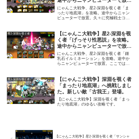
途中からニャンピューターで放
置。
にゃんこ大戦争、星2-深淵を覗く者「ま
ったり地底湖」を攻略。途中からニャン
ピューターで放置。久々に究極戦士コズ
ミックコスモで遊びました。
【にゃんこ大戦争】星2-深淵を覗
星2-深淵を覗く者
く者「げっそり性悪説」を攻略。
途中からニャンピューターで放
置。
にゃんこ大戦争、星2-深淵を覗く者「鍾
乳石イルミネーション」を攻略。途中か
らニャンピューターで放置。ここでは、
「ねこラーメン道」が大活躍します。初
めて使った「ネコモンド本田CC」も便利
でした。
【にゃんこ大戦争】深淵を覗く者
星1-深淵を覗く者
「まったり地底湖」へ挑戦しまし
た。新しい敵「古我王」登場。
【にゃんこ大戦争】深淵を覗く者「まっ
たり地底湖」のゆるい攻略です。
【にゃんこ大戦争】星2-深淵を覗く者「サンシャ