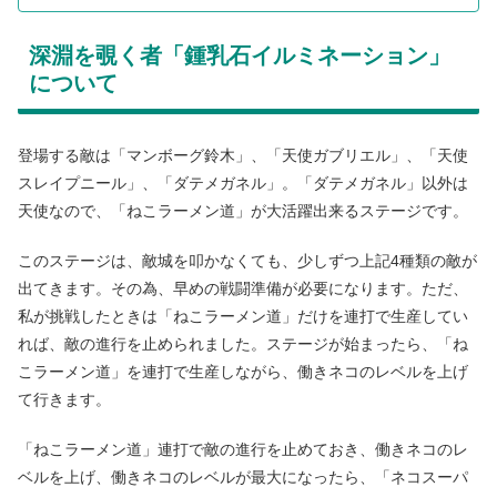
深淵を覗く者「鍾乳石イルミネーション」
について
登場する敵は「マンボーグ鈴木」、「天使ガブリエル」、「天使
スレイプニール」、「ダテメガネル」。「ダテメガネル」以外は
天使なので、「ねこラーメン道」が大活躍出来るステージです。
このステージは、敵城を叩かなくても、少しずつ上記4種類の敵が
出てきます。その為、早めの戦闘準備が必要になります。ただ、
私が挑戦したときは「ねこラーメン道」だけを連打で生産してい
れば、敵の進行を止められました。ステージが始まったら、「ね
こラーメン道」を連打で生産しながら、働きネコのレベルを上げ
て行きます。
「ねこラーメン道」連打で敵の進行を止めておき、働きネコのレ
ベルを上げ、働きネコのレベルが最大になったら、「ネコスーパ