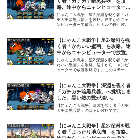
く者「ガチガチ暗黒兵器」を攻
略。途中からニャンピューターで
放置。
にゃんこ大戦争、星2-深淵を覗く者「ガ
チガチ暗黒兵器」を攻略。途中からニャ
ンピューターで放置。ヒカルの停止攻撃
対策が取れれば、大量に敵が出てきて倒
すのが面白いステージです。
【にゃんこ大戦争】星2-深淵を覗
星2-深淵を覗く者
く者「かわいい壁画」を攻略。途
中からニャンピューターで放置。
にゃんこ大戦争、星2-深淵を覗く者「か
わいい壁画」を攻略。途中からニャンピ
ューターで放置攻略です。このステージ
の強敵「超町長」と「赤井ブン太郎」は
時間の経過で出てきてしまうので、ネコ
ボンを使っています。星１のときより、
【にゃんこ大戦争】深淵を覗く者
星1-深淵を覗く者
かなり難しくなっていました。
「ガチガチ暗黒兵器」へ挑戦しま
した。黒い敵の数が凄い。
【にゃんこ大戦争】深淵を覗く者「ガチ
ガチ暗黒兵器」のゆるい攻略です。
【にゃんこ大戦争】星2-深淵を覗
星2-深淵を覗く者
く者「まったり地底湖」を攻略。