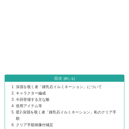
目次
深淵を覗く者「鍾乳石イルミネーション」について
キャラクター編成
今回登場する主な敵
使用アイテム等
星2-深淵を覗く者「鍾乳石イルミネーション」私のクリア手
順
クリア手順画像付補足