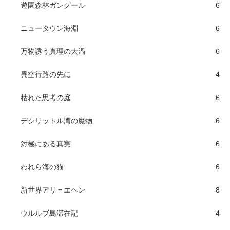
遊園森林ガングール
6
ニュータウン海淵
6
万物誘う真理の大渦
6
異空行路の先に
4
枯れた思考の庭
6
デシリットル湾の魔物
6
対極にある真実
6
われら海の猫
6
新世界アリ＝エヘン
8
ウルルブ島滞在記
4