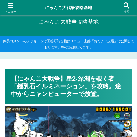
にゃんこ大戦争の攻略がメインですが、他のゲームの記事もたまに書いてます
にゃんこ大戦争攻略基地
メニュー
検索
にゃんこ大戦争攻略基地
簡易コメントのメッセージで回答可能な物はメニュー上部「おたより広場」で公開して
おります。8/4に更新してます。
【にゃんこ大戦争】星2-深淵を覗く者
「鍾乳石イルミネーション」を攻略。途
中からニャンピューターで放置。
星2-深淵を覗く者