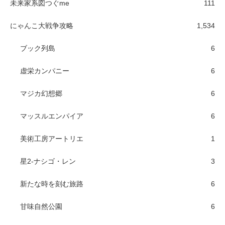
未来家系図つぐme
111
にゃんこ大戦争攻略
1,534
ブック列島
6
虚栄カンパニー
6
マジカ幻想郷
6
マッスルエンパイア
6
美術工房アートリエ
1
星2-ナシゴ・レン
3
新たな時を刻む旅路
6
甘味自然公園
6