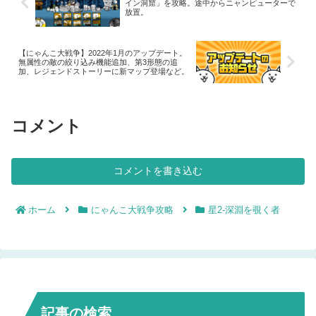
イン洞窟」を攻略。途中からニャンピューターで
放置。
【にゃんこ大戦争】2022年1月のアップデート。
無属性の敵の絞り込み機能追加、第3形態の追
加、レジェンドストーリーに新マップ登場など。
コメント
コメントを書き込む
ホーム
にゃんこ大戦争攻略
星2-深淵を覗く者
記事の検索