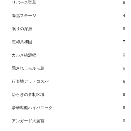
リバース聖墓
6
降臨ステージ
4
眠りの深淵
6
忘却共和国
7
カルメ桃源郷
6
隠されしモルモ島
6
行楽地デラ・コスパ
6
ゆらぎの禁制区域
6
豪華客船ハイパニック
6
アンガード大魔宮
6