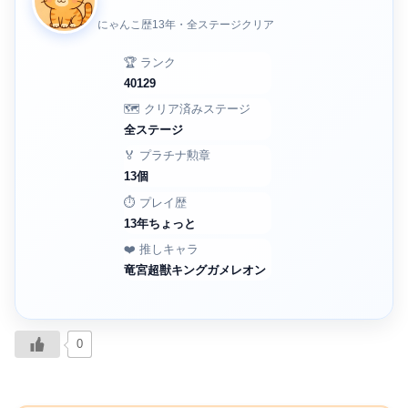
にゃんこ歴13年・全ステージクリア
🏆 ランク
40129
🗺️ クリア済みステージ
全ステージ
🏅 プラチナ勲章
13個
⏱️ プレイ歴
13年ちょっと
❤️ 推しキャラ
竜宮超獣キングガメレオン
0