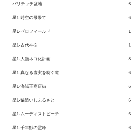
バリチッチ盆地
6
星1-時空の最果て
6
星1-ゼロフィールド
1
星1-古代神樹
1
星1-人類ネコ化計画
8
星1-真なる虚実を紡ぐ道
6
星1-海賊王商店街
6
星1-猫追いしふるさと
6
星1-ムーディストビーチ
6
星1-千年獣の霊峰
6