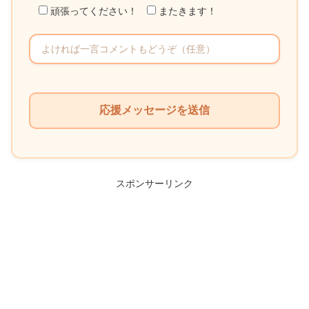
頑張ってください！
またきます！
こ
の
フ
ィ
ー
ル
スポンサーリンク
ド
は
空
の
ま
ま
に