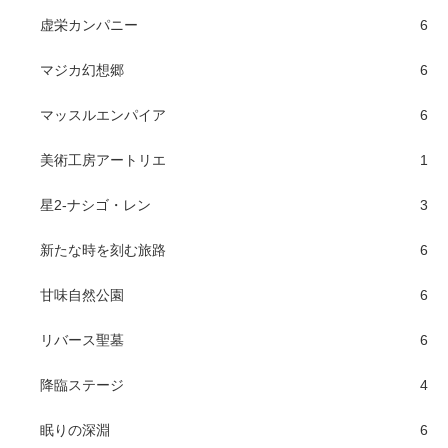
虚栄カンパニー
6
マジカ幻想郷
6
マッスルエンパイア
6
美術工房アートリエ
1
星2-ナシゴ・レン
3
新たな時を刻む旅路
6
甘味自然公園
6
リバース聖墓
6
降臨ステージ
4
眠りの深淵
6