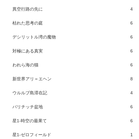
異空行路の先に
4
枯れた思考の庭
6
デシリットル湾の魔物
6
対極にある真実
6
われら海の猫
6
新世界アリ＝エヘン
8
ウルルブ島滞在記
4
バリチッチ盆地
6
星1-時空の最果て
6
星1-ゼロフィールド
1