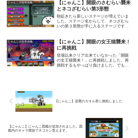
自城付近まできたら壁とネコムートで攻
【にゃんこ】開眼のさむらい襲来
にゃんこ大戦争攻略
撃します。後は壁を切らさな...
とネコざむらい第3形態
朝起きたら新しいステージが増えていま
した。ステージ名からして、ネコざむら
いの第３形態が手に入るステージです
ね。早速、挑戦。天使が出てくると思っ
て対天使の編成で行きました。しかし、
天使は出てこなかった。赤い敵が多いで
【にゃんこ】開眼の女王猫襲来！
にゃんこ大戦争攻略
すね。凄く簡単でした。あっ...
に再挑戦
登場以来クリア出来ていなかった「開眼
の女王猫襲来！」に再挑戦しました。再
挑戦するもやっぱり負けました。でも、
なんだか前より行けそうです。敵が弱く
なったかな？何度も負けっぱなしなのも
嫌なので、この間手にいれたバラランパ
サランを編成に加えてみま...
【にゃんこ】逆襲のカオル君に挑戦しました
【にゃんこ】にゃんこ図鑑が追加されました。図
鑑内のキャラ開放でネコカン貰えます。