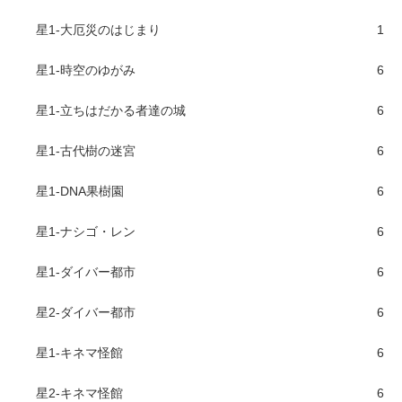
星1-大厄災のはじまり
1
星1-時空のゆがみ
6
星1-立ちはだかる者達の城
6
星1-古代樹の迷宮
6
星1-DNA果樹園
6
星1-ナシゴ・レン
6
星1-ダイバー都市
6
星2-ダイバー都市
6
星1-キネマ怪館
6
星2-キネマ怪館
6