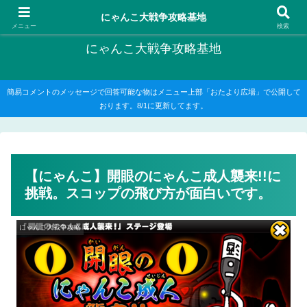
にゃんこ大戦争の攻略がメインですが、他のゲームの記事もたまに書いてます
にゃんこ大戦争攻略基地
メニュー
検索
にゃんこ大戦争攻略基地
簡易コメントのメッセージで回答可能な物はメニュー上部「おたより広場」で公開して
おります。8/1に更新してます。
【にゃんこ】開眼のにゃんこ成人襲来!!に
挑戦。スコップの飛び方が面白いです。
にゃんこ大戦争攻略