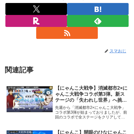
スマおじ
関連記事
【にゃんこ大戦争】消滅都市2×に
コラボ
ゃんこ大戦争コラボ第3弾。新ス
テージの「失われし世界」へ挑
戦。
先週から「消滅都市2×にゃんこ大戦争」
コラボ第3弾が始まっておりましたが、前
回のコラボで全ステージをクリアしてい
たから、遊ぶステージがありませんでし
た。その為、コラボ中でもやること無し
です。しかし、今日からようやく新しい
【にゃんこ】開眼のひなにゃんこ
にゃんこ大戦争攻略