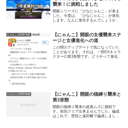
ステージが登場してい...
襲来！に挑戦しました
開眼シリーズに「ひなにゃんこ」が来ま
した。今度は、「ひなにゃんこ」が進化
します。なんに進化するんでしょうか。
まずは激ムズステージに挑戦。「パオ
ン」が沢山出てきますが、対して強くあ
りません。おお、何やらランプの精みた
【にゃんこ】開眼の女優襲来ステ
にゃんこ大戦争攻略
いのが出てきました。「ひな...
ージと女優進化への道
この間のアップデートで気になっていた
ことがあります。それは、一部EXキャラ
クターの第3形態です。どうやって進化す
るのかと思っていました。どうやら、進
化の条件はこのステージが絡んでいるっ
ぽい。「開眼の女優襲来」何時から始ま
っていたんだろ。朝ま...
【にゃんこ】開眼の猫縛り襲来と
にゃんこ大戦争攻略
第3形態
開眼の猫縛り襲来の超激ムズに挑戦で
す。前回クリア出来ませんでした。編成
はこれで。壁役と遠距離で編成しまし
た。猫縛りの進化系が近づいてくるまで
財布のレベルを上げます。4にしました。