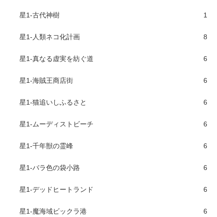
星1-古代神樹
1
星1-人類ネコ化計画
8
星1-真なる虚実を紡ぐ道
6
星1-海賊王商店街
6
星1-猫追いしふるさと
6
星1-ムーディストビーチ
6
星1-千年獣の霊峰
6
星1-バラ色の袋小路
6
星1-デッドヒートランド
6
星1-魔海域ビックラ港
6