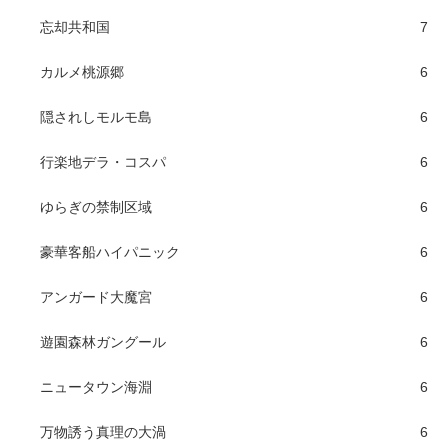
忘却共和国
7
カルメ桃源郷
6
隠されしモルモ島
6
行楽地デラ・コスパ
6
ゆらぎの禁制区域
6
豪華客船ハイパニック
6
アンガード大魔宮
6
遊園森林ガングール
6
ニュータウン海淵
6
万物誘う真理の大渦
6